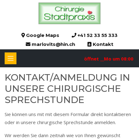
Google Maps
+41 52 33 55 333
marlovits@hin.ch
Kontakt
öffnet __Mo um 08:00
KON­TAKT/AN­­MEL­­DUNG IN
UN­­SE­­RE CHI­­RUR­­GI­­SCHE
SPRECH­­STUN­­DE
Sie können uns mit mit diesem Formular direkt kontaktieren
oder in unsere chirurgische Sprechstunde anmelden.
Wir werden Sie dann zeitnah wie von Ihnen gewünscht