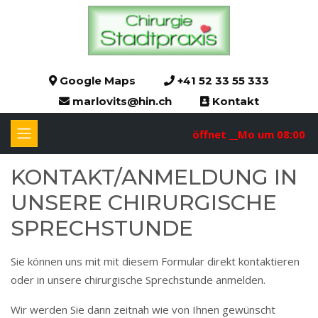
Google Maps
+41 52 33 55 333
marlovits@hin.ch
Kontakt
öffnet __Mo um 08:00
KON­TAKT/AN­­MEL­­DUNG IN
UN­­SE­­RE CHI­­RUR­­GI­­SCHE
SPRECH­­STUN­­DE
Sie können uns mit mit diesem Formular direkt kontaktieren
oder in unsere chirurgische Sprechstunde anmelden.
Wir werden Sie dann zeitnah wie von Ihnen gewünscht