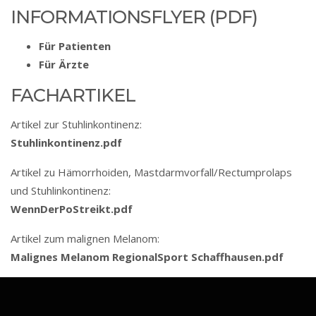
IN­FOR­MA­TIONS­FLY­ER (PDF)
Für Patienten
Für Ärzte
FACH­AR­TI­KEL
Artikel zur Stuhlinkontinenz:
Stuhl­in­kon­ti­nenz.pdf
Artikel zu Hämorrhoiden, Mastdarmvorfall/­­Rec­tum­pro­laps
und Stuhl­in­kon­ti­nenz:
Wenn­Der­Po­Streikt.pdf
Artikel zum malignen Melanom:
Ma­lig­nes Me­la­nom Regio­nal­Sport Schaff­hau­sen.pdf