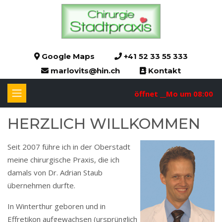
Google Maps
+41 52 33 55 333
marlovits@hin.ch
Kontakt
öffnet __Mo um 08:00
HERZ­­LICH WILL­­KOM­­MEN
Seit 2007 führe ich in der Oberstadt
meine chirurgische Praxis, die ich
damals von Dr. Adrian Staub
übernehmen durfte.
In Winterthur geboren und in
Effretikon aufgewachsen (ursprünglich