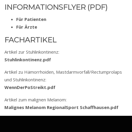
IN­FOR­MA­TIONS­FLY­ER (PDF)
Für Patienten
Für Ärzte
FACH­AR­TI­KEL
Artikel zur Stuhlinkontinenz:
Stuhl­in­kon­ti­nenz.pdf
Artikel zu Hämorrhoiden, Mastdarmvorfall/­­Rec­tum­pro­laps
und Stuhl­in­kon­ti­nenz:
Wenn­Der­Po­Streikt.pdf
Artikel zum malignen Melanom:
Ma­lig­nes Me­la­nom Regio­nal­Sport Schaff­hau­sen.pdf