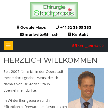
Google Maps
+41 52 33 55 333
marlovits@hin.ch
Kontakt
öffnet __um 14:00
HERZ­­LICH WILL­­KOM­­MEN
Seit 2007 führe ich in der Oberstadt
meine chirurgische Praxis, die ich
damals von Dr. Adrian Staub
übernehmen durfte.
In Winterthur geboren und in
Effretikon aufgewachsen (ursprünglich